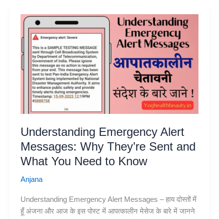
और
कहां
बनवाएं
!
अब
सबको
मिलेगा
आयुष्मान
कार्ड
बस
आपके
Understanding Emergency Alert
पास
ये
Messages: Why They’re Sent and
होना
What You Need to Know
चाहिए
!
Anjana
Understanding Emergency Alert Messages – हाय दोस्तों में
हूँ अंजना और आज के इस पोस्ट में आपत्कालीन मेसेज के बारे में जानने