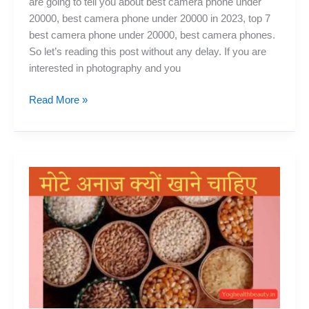
are going to tell you about best camera phone under
20000, best camera phone under 20000 in 2023, top 7
best camera phone under 20000, best camera phones.
So let’s reading this post without any delay. If you are
interested in photography and you
Under
Read More »
20000
Best
Camera
Phone