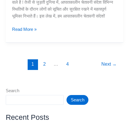
वाले है ! तेजी से जुड़ती दुनिया में, आपातकालीन चेतावनी संदेश विभिन्न
स्थितियों के दौरान लोगों को सूचित और सुरक्षित रखने में महत्वपूर्ण
भूमिका निभाते हैं। इस लेख में, हम आपातकालीन चेतावनी संदेशों
Understanding
Read More »
Emergency
Alert
Messages:
Why
They’re
1
2
…
4
Next
→
Sent
and
What
Search
You
Need
Search
to
Know
Recent Posts