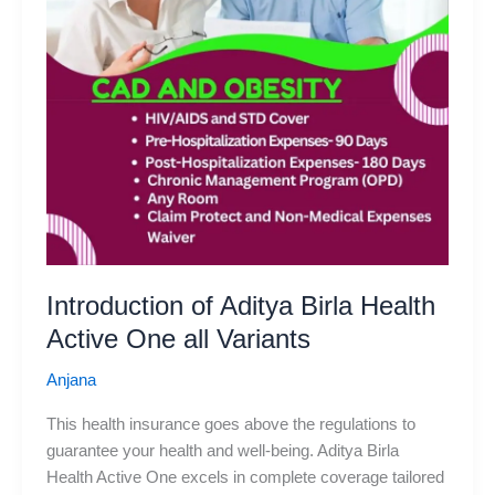
से
होगा
पूरे
शरीर
का
वर्कआउट
Introduction of Aditya Birla Health
Active One all Variants
Anjana
This health insurance goes above the regulations to
guarantee your health and well-being. Aditya Birla
Health Active One excels in complete coverage tailored