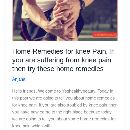
अनाज
में
होते
हैं
कई
गुण,
इसे
Home Remedies for knee Pain, If
आहार
में
you are suffering from knee pain
शामिल
then try these home remedies
करें
Anjana
Hello friends, Welcome to Yoghealthybeauty, Today in
this post we are going to tell you about home remedies
for knee pain. If you are also troubled by knee pain, then
you have now come to the right place because today
we are going to tell you about some home remedies for
knee pain which will