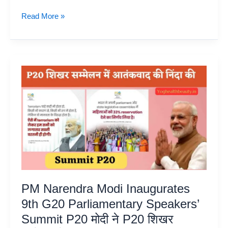
Home
Read More »
Remedies
for
knee
Pain,
If
you
are
suffering
from
knee
pain
then
try
PM Narendra Modi Inaugurates
these
home
9th G20 Parliamentary Speakers’
remedies
Summit P20 मोदी ने P20 शिखर