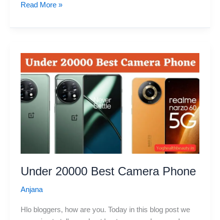
UNDER
Read More »
20,000Rs
BEST
GAMING
PHONES
Under 20000 Best Camera Phone
Anjana
Hlo bloggers, how are you. Today in this blog post we