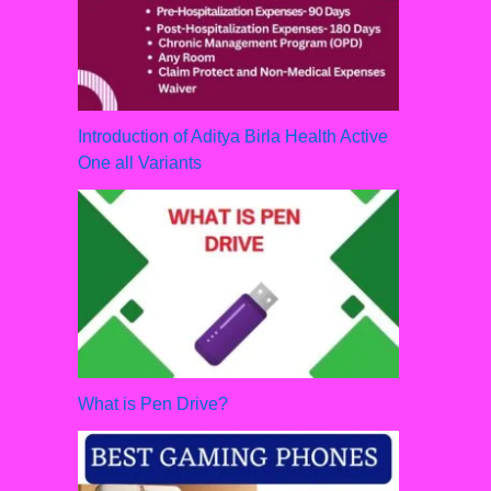
Introduction of Aditya Birla Health Active
One all Variants
What is Pen Drive?