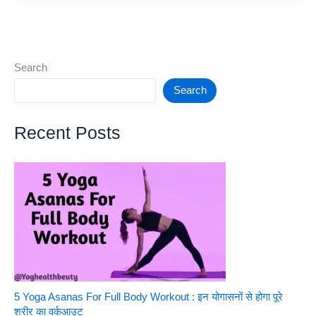
खाने
चाहिए
|
मोटे
Search
अनाज
Search
में
होते
Recent Posts
हैं
कई
गुण,
इसे
आहार
में
शामिल
करें
5 Yoga Asanas For Full Body Workout : इन योगासनों से होगा पूरे
शरीर का वर्कआउट