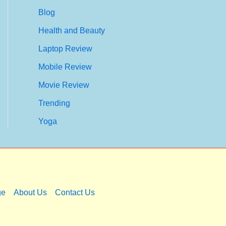
Blog
Health and Beauty
Laptop Review
Mobile Review
Movie Review
Trending
Yoga
ge
About Us
Contact Us