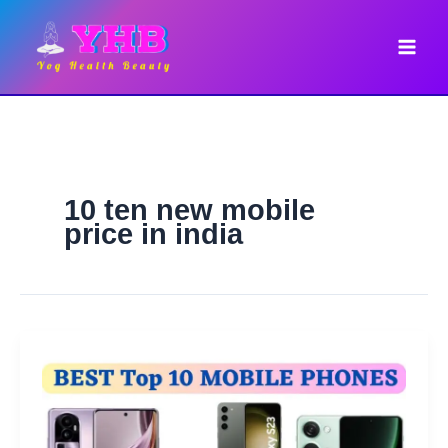
Skip
to
content
10 ten new mobile
price in india