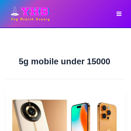
Skip
to
content
5g mobile under 15000