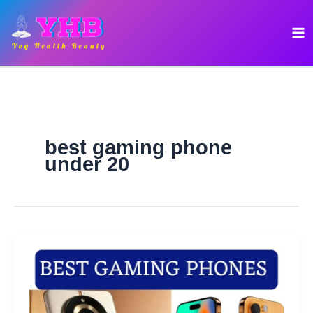
Skip
to
content
best gaming phone
under 20