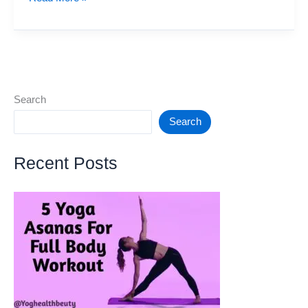
20,000Rs
BEST
GAMING
PHONES
Search
Search
Recent Posts