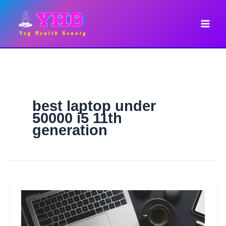
Skip
to
content
best laptop under
50000 i5 11th
generation