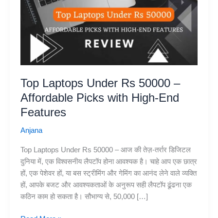
Top Laptops Under Rs 50000 –
Affordable Picks with High-End
Features
Anjana
Top Laptops Under Rs 50000 – आज की तेज़-तर्रार डिजिटल
दुनिया में, एक विश्वसनीय लैपटॉप होना आवश्यक है। चाहे आप एक छात्र
हों, एक पेशेवर हों, या बस स्ट्रीमिंग और गेमिंग का आनंद लेने वाले व्यक्ति
हों, आपके बजट और आवश्यकताओं के अनुरूप सही लैपटॉप ढूंढना एक
कठिन काम हो सकता है। सौभाग्य से, 50,000 […]