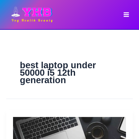
Skip
to
content
best laptop under
50000 i5 12th
generation