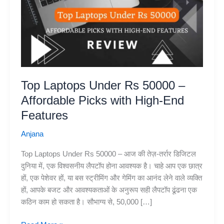
Top Laptops Under Rs 50000 –
Affordable Picks with High-End
Features
Anjana
Top Laptops Under Rs 50000 – आज की तेज़-तर्रार डिजिटल
दुनिया में, एक विश्वसनीय लैपटॉप होना आवश्यक है। चाहे आप एक छात्र
हों, एक पेशेवर हों, या बस स्ट्रीमिंग और गेमिंग का आनंद लेने वाले व्यक्ति
हों, आपके बजट और आवश्यकताओं के अनुरूप सही लैपटॉप ढूंढना एक
कठिन काम हो सकता है। सौभाग्य से, 50,000 […]