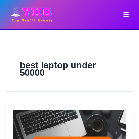
Skip
to
content
best laptop under
50000