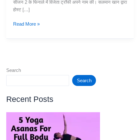
सीजन 2 के फिनाले में विजेता ट्रॉफी अपने नाम की। सलमान खान द्वारा
होस्ट […]
Elvish
Read More »
Yadav
Bigg
Boss
Winner
OTT
Season
Search
2
Search
meet
the
Recent Posts
YouTuber
from
Gurugram
who
created
history