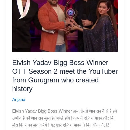
Elvish Yadav Bigg Boss Winner
OTT Season 2 meet the YouTuber
from Gurugram who created
history
Anjana
Elvish Yadav Bigg Boss Winner हाय दोस्तों आप सब कैसे है हमे
उम्मीद है की आप सब बहुत ही अच्छे होंगे ! आप में एल्विश यादव और बिग
बॉस विनर का बात करेंगे ! यूट्यूबर एल्विश यादव ने बिग बॉस ओटीटी