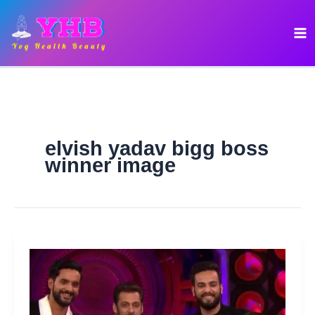
Skip
to
content
elvish yadav bigg boss
winner image