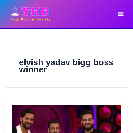
Skip
to
content
elvish yadav bigg boss
winner