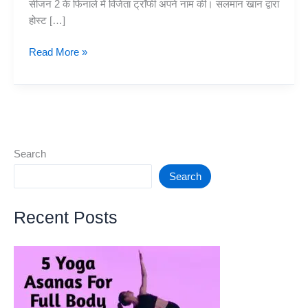
सीजन 2 के फिनाले में विजेता ट्रॉफी अपने नाम की। सलमान खान द्वारा
होस्ट […]
Elvish
Read More »
Yadav
Bigg
Boss
Winner
OTT
Season
Search
2
Search
meet
the
Recent Posts
YouTuber
from
Gurugram
who
created
history