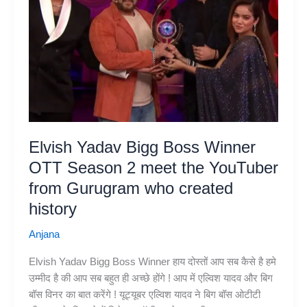
Elvish Yadav Bigg Boss Winner
OTT Season 2 meet the YouTuber
from Gurugram who created
history
Anjana
Elvish Yadav Bigg Boss Winner हाय दोस्तों आप सब कैसे है हमे
उम्मीद है की आप सब बहुत ही अच्छे होंगे ! आप में एल्विश यादव और बिग
बॉस विनर का बात करेंगे ! यूट्यूबर एल्विश यादव ने बिग बॉस ओटीटी