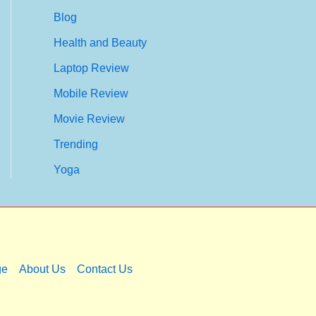
Blog
Health and Beauty
Laptop Review
Mobile Review
Movie Review
Trending
Yoga
ge
About Us
Contact Us