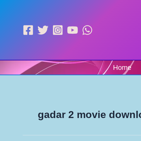
Skip
to
content
Home
gadar 2 movie downl