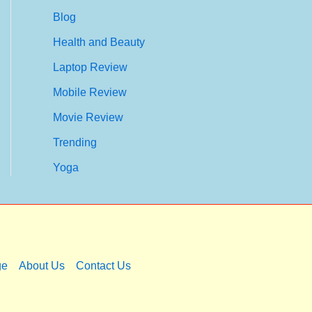
Blog
Health and Beauty
Laptop Review
Mobile Review
Movie Review
Trending
Yoga
ge
About Us
Contact Us