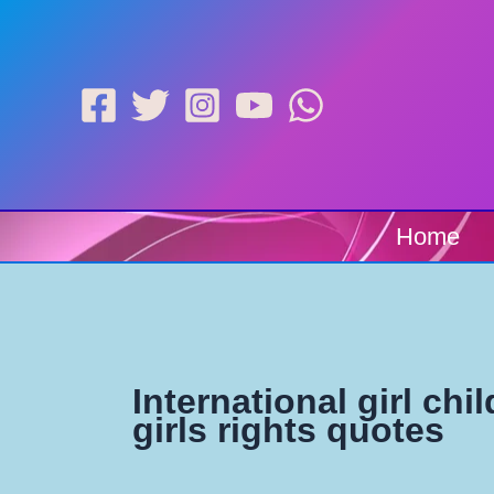
Skip
to
content
Home
International girl chi
girls rights quotes