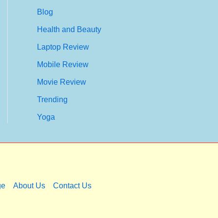
Blog
Health and Beauty
Laptop Review
Mobile Review
Movie Review
Trending
Yoga
ge
About Us
Contact Us