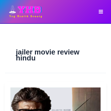
Skip
to
content
jailer movie review
hindu