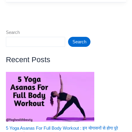
Review
–
Rajinikanth,
Nelson
Make
Search
Good
Search
Masala
Film
Recent Posts
5 Yoga Asanas For Full Body Workout : इन योगासनों से होगा पूरे