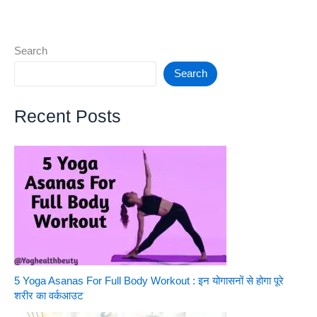
चाहिए
|
मोटे
Search
अनाज
Search
में
होते
Recent Posts
हैं
कई
गुण,
इसे
आहार
में
शामिल
करें
5 Yoga Asanas For Full Body Workout : इन योगासनों से होगा पूरे
शरीर का वर्कआउट