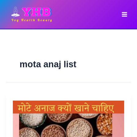
Skip
to
content
mota anaj list