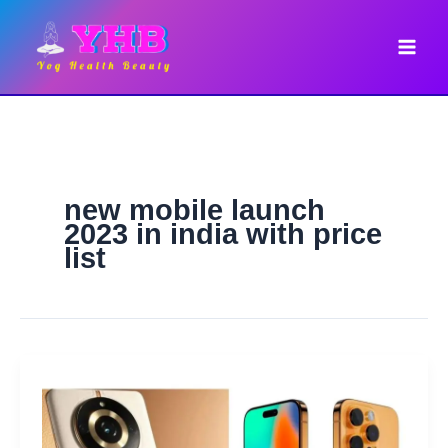
Skip
to
content
new mobile launch
2023 in india with price
list