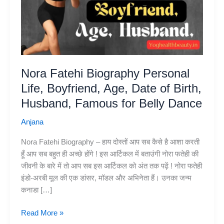
Nora Fatehi Biography Personal
Life, Boyfriend, Age, Date of Birth,
Husband, Famous for Belly Dance
Anjana
Nora Fatehi Biography – हाय दोस्तों आप सब कैसे है आशा करती
हूँ आप सब बहुत ही अच्छे होंगे ! इस आर्टिकल में बताउंगी नोरा फतेही की
जीवनी के बारे में तो आप सब इस आर्टिकल को अंत तक पढ़ें ! नोरा फतेही
इंडो-अरबी मूल की एक डांसर, मॉडल और अभिनेता हैं। उनका जन्म
कनाडा […]
Nora
Read More »