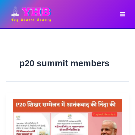
Skip
to
content
p20 summit members