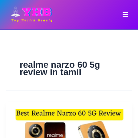
Skip
to
content
realme narzo 60 5g
review in tamil