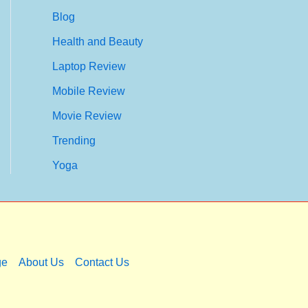
Blog
Health and Beauty
Laptop Review
Mobile Review
Movie Review
Trending
Yoga
ge
About Us
Contact Us