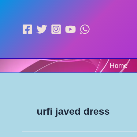
Skip
to
content
Home
urfi javed dress